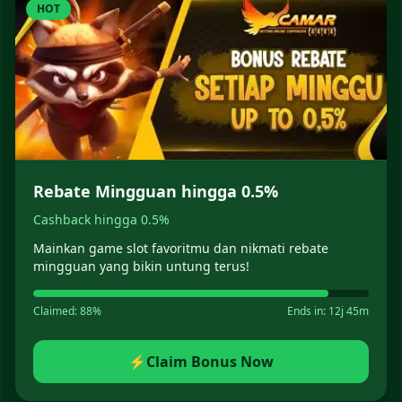
HOT
Rebate Mingguan hingga 0.5%
Cashback hingga 0.5%
Mainkan game slot favoritmu dan nikmati rebate
mingguan yang bikin untung terus!
Claimed: 88%
Ends in: 12j 45m
⚡
Claim Bonus Now