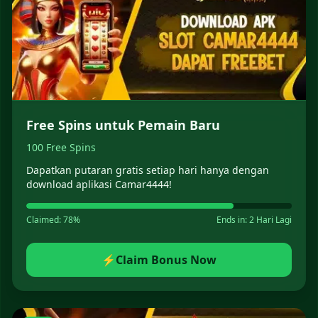
Free Spins untuk Pemain Baru
100 Free Spins
Dapatkan putaran gratis setiap hari hanya dengan
download aplikasi Camar4444!
Claimed: 78%
Ends in: 2 Hari Lagi
⚡
Claim Bonus Now