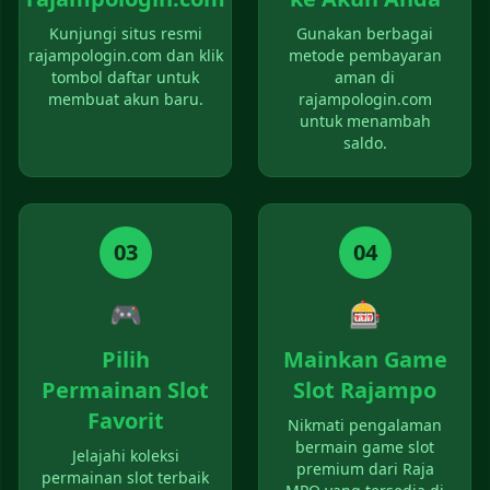
Kunjungi situs resmi
Gunakan berbagai
rajampologin.com dan klik
metode pembayaran
tombol daftar untuk
aman di
membuat akun baru.
rajampologin.com
untuk menambah
saldo.
03
04
🎮
🎰
Pilih
Mainkan Game
Permainan Slot
Slot Rajampo
Favorit
Nikmati pengalaman
bermain game slot
Jelajahi koleksi
premium dari Raja
permainan slot terbaik