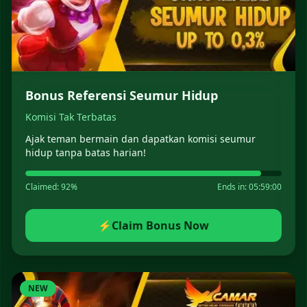
Bonus Referensi Seumur Hidup
Komisi Tak Terbatas
Ajak teman bermain dan dapatkan komisi seumur
hidup tanpa batas harian!
Claimed: 92%
Ends in: 05:59:00
⚡
Claim Bonus Now
NEW