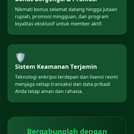
Nikmati bonus selamat datang hingga jutaan
rupiah, promosi mingguan, dan program
loyalitas eksklusif untuk member aktif.
🛡️
Sistem Keamanan Terjamin
Teknologi enkripsi terdepan dan lisensi resmi
menjaga setiap transaksi dan data pribadi
Anda tetap aman dan rahasia.
Bergabunglah dengan