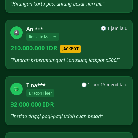
“Hitungan kartu pas, untung besar hari ini.”
🕒 1 jam lalu
Ani***
🎱
Roulette Master
210.000.000 IDR
JACKPOT
“Putaran keberuntungan! Langsung jackpot x500!”
🕒 1 jam 15 menit lalu
Tina***
🐲
Dragon Tiger
32.000.000 IDR
“Insting tinggi pagi-pagi udah cuan besar!”