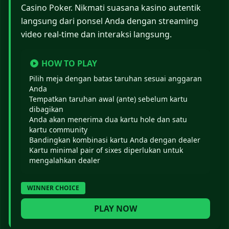
Casino Poker. Nikmati suasana kasino autentik
langsung dari ponsel Anda dengan streaming
video real-time dan interaksi langsung.
HOW TO PLAY
Pilih meja dengan batas taruhan sesuai anggaran
Anda
Tempatkan taruhan awal (ante) sebelum kartu
dibagikan
Anda akan menerima dua kartu hole dan satu
kartu community
Bandingkan kombinasi kartu Anda dengan dealer
Kartu minimal pair of sixes diperlukan untuk
mengalahkan dealer
WINNER CHOICE
PLAY NOW