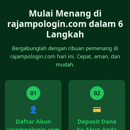
Mulai Menang di
rajampologin.com dalam 6
Langkah
Bergabunglah dengan ribuan pemenang di
rajampologin.com hari ini. Cepat, aman, dan
mudah.
01
02
👤
💳
Daftar Akun
Deposit Dana
rajampologin.com
ke Akun Anda