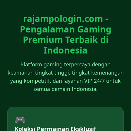
rajampologin.com -
Pengalaman Gaming
Premium Terbaik di
Indonesia
Platform gaming terpercaya dengan
keamanan tingkat tinggi, tingkat kemenangan
yang kompetitif, dan layanan VIP 24/7 untuk
semua pemain Indonesia.
🎮
Koleksi Permainan Eksklusif