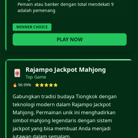
Pemain atau banker dengan total mendekati 9
adalah pemenang
WINNER CHOICE
PLAY NOW
Rajampo Jackpot Mahjong
🀄
Top Game
🔥 96-99%
⭐⭐⭐⭐⭐
Gabungkan tradisi budaya Tiongkok dengan
teknologi modern dalam Rajampo Jackpot
Mahjong. Permainan unik ini menghadirkan
simbol mahjong legendaris dengan sistem
jackpot yang bisa membuat Anda menjadi
jutawan dalam semalam.