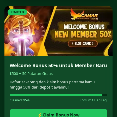
LIMITED
Welcome Bonus 50% untuk Member Baru
$500 + 50 Putaran Gratis
Daftar sekarang dan klaim bonus pertama kamu
hingga 50% dari deposit awalmu!
Claimed: 95%
Ends in: 1 Hari Lagi
⚡
Claim Bonus Now