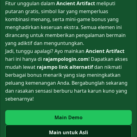
Fitur unggulan dalam
Ancient Artifact
meliputi
putaran gratis, simbol liar yang memperluas
kombinasi menang, serta mini-game bonus yang
menghadirkan keseruan ekstra. Semua elemen ini
dirancang untuk memberikan pengalaman bermain
yang adiktif dan menguntungkan.
Jadi, tunggu apalagi? Ayo mainkan
Ancient Artifact
hari ini hanya di
rajampologin.com
! Dapatkan akses
mudah lewat
rajampo link alternatif
dan nikmati
berbagai bonus menarik yang siap meningkatkan
peluang kemenangan Anda. Bergabunglah sekarang
dan rasakan sensasi berburu harta karun kuno yang
sebenarnya!
Main Demo
Main untuk Asli