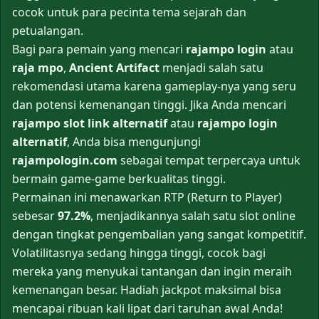
cocok untuk para pecinta tema sejarah dan
petualangan.
Bagi para pemain yang mencari
rajampo login
atau
raja mpo
,
Ancient Artifact
menjadi salah satu
rekomendasi utama karena gameplay-nya yang seru
dan potensi kemenangan tinggi. Jika Anda mencari
rajampo slot link alternatif
atau
rajampo login
alternatif
, Anda bisa mengunjungi
rajampologin.com
sebagai tempat terpercaya untuk
bermain game-game berkualitas tinggi.
Permainan ini menawarkan RTP (Return to Player)
sebesar
97.2%
, menjadikannya salah satu slot online
dengan tingkat pengembalian yang sangat kompetitif.
Volatilitasnya sedang hingga tinggi, cocok bagi
mereka yang menyukai tantangan dan ingin meraih
kemenangan besar. Hadiah jackpot maksimal bisa
mencapai ribuan kali lipat dari taruhan awal Anda!