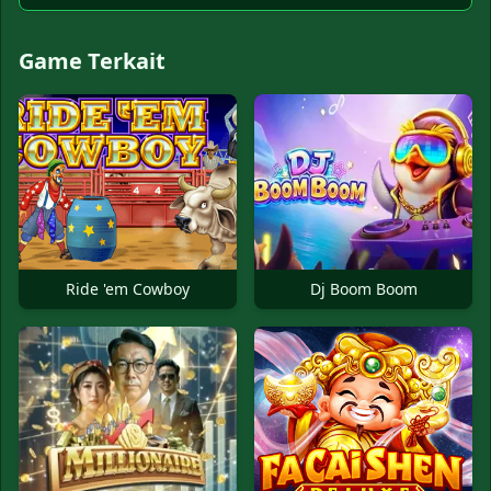
Game Terkait
Ride 'em Cowboy
Dj Boom Boom