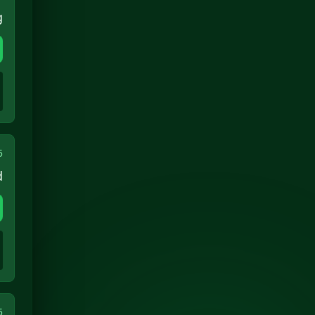
g
5
d
5