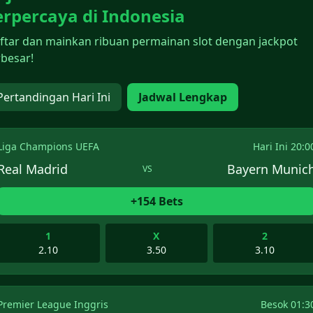
erpercaya di Indonesia
ftar dan mainkan ribuan permainan slot dengan jackpot
rbesar!
Pertandingan Hari Ini
Jadwal Lengkap
Liga Champions UEFA
Hari Ini 20:0
Real Madrid
Bayern Munic
VS
+154 Bets
1
X
2
2.10
3.50
3.10
Premier League Inggris
Besok 01:3