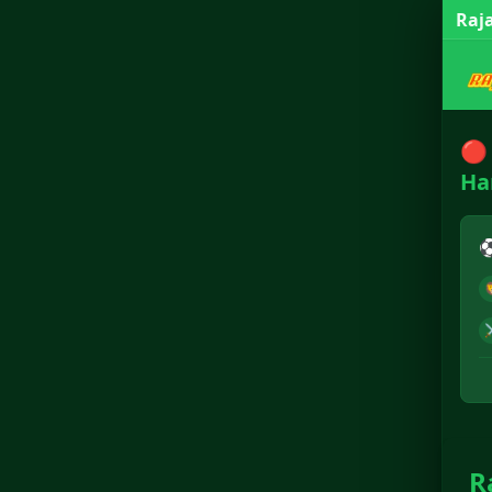
Raj
🔴
Har

⚔
R