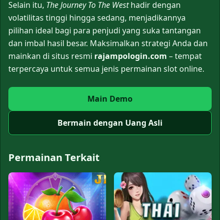
Selain itu,
The Journey To The West
hadir dengan
volatilitas tinggi hingga sedang, menjadikannya
pilihan ideal bagi para penjudi yang suka tantangan
dan imbal hasil besar. Maksimalkan strategi Anda dan
mainkan di situs resmi
rajampologin.com
– tempat
terpercaya untuk semua jenis permainan slot online.
Main Demo
Bermain dengan Uang Asli
Permainan Terkait