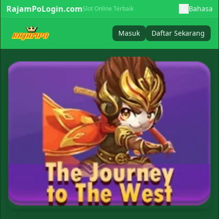
RajamPoLogin.com
Bahasa
Slot Online Terbaik
Masuk
Daftar Sekarang