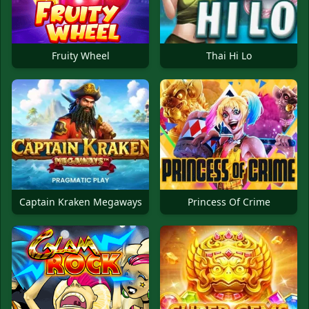
Fruity Wheel
Thai Hi Lo
Captain Kraken Megaways
Princess Of Crime