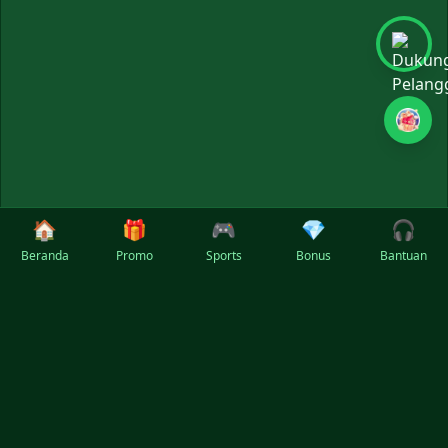
🏠
🎁
🎮
💎
🎧
Beranda
Promo
Sports
Bonus
Bantuan
The Journey To The West Slot -
⚙️