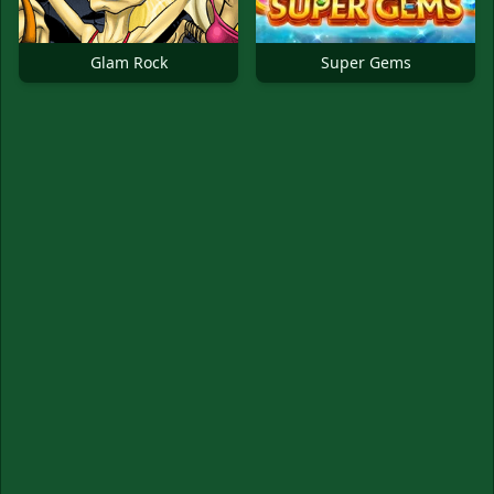
Glam Rock
Super Gems