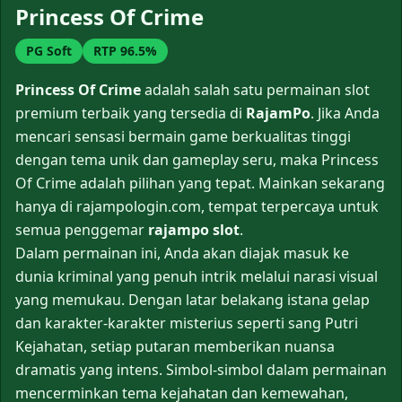
▶
Princess Of Crime
PG Soft
RTP 96.5%
Princess Of Crime
adalah salah satu permainan slot
premium terbaik yang tersedia di
RajamPo
. Jika Anda
mencari sensasi bermain game berkualitas tinggi
dengan tema unik dan gameplay seru, maka Princess
Of Crime adalah pilihan yang tepat. Mainkan sekarang
hanya di
rajampologin.com
, tempat terpercaya untuk
semua penggemar
rajampo slot
.
Dalam permainan ini, Anda akan diajak masuk ke
dunia kriminal yang penuh intrik melalui narasi visual
yang memukau. Dengan latar belakang istana gelap
dan karakter-karakter misterius seperti sang Putri
Kejahatan, setiap putaran memberikan nuansa
dramatis yang intens. Simbol-simbol dalam permainan
mencerminkan tema kejahatan dan kemewahan,