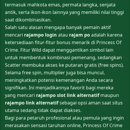
termasuk mahkota emas, permata langka, senjata
antik, serta ikon-ikon lainnya yang memiliki nilai tinggi
saat dikombinasikan.
Salah satu alasan mengapa banyak pemain aktif
mencari
rajampo login
atau
rajam po
adalah karena
ketersediaan fitur-fitur bonus menarik di Princess Of
Crime. Fitur Wild dapat menggantikan simbol lain
untuk membentuk kombinasi pemenang, sedangkan
Scatter membuka akses ke putaran gratis (free spins).
Selama free spin, multiplier juga bisa muncul,
meningkatkan potensi kemenangan Anda secara
signifikan. Ini menjadikannya favorit bagi mereka
yang mencari
rajampo slot link alternatif
maupun
rajampo link alternatif
sebagai opsi aman saat situs
utama sedang tidak dapat diakses.
Bagi para petaruh profesional atau pemula yang ingin
merasakan sensasi taruhan online, Princess Of Crime