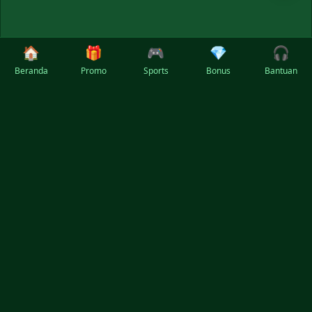
🏠
🎁
🎮
💎
🎧
Beranda
Promo
Sports
Bonus
Bantuan
⚙️
Fortune Fest - RajamPoLogin.com
RTP
Volatility
96.8%
Tinggi ⚡⚡⚡⚡🌑
Max Win
Paylines
x5000
20