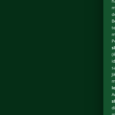
h
m
d
B
t
m
P
s
(
R
i
s
J
m
l
A
s
d
m