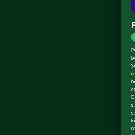
P
b
S
r
b
c
D
s
s
k
m