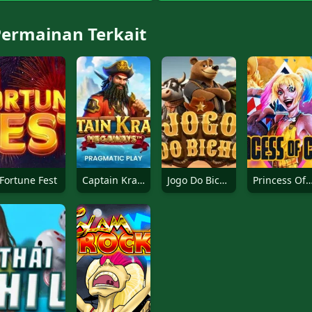
Permainan Terkait
Fortune Fest
Captain Kraken Megaways
Jogo Do Bicho (1)
Princess Of Cr