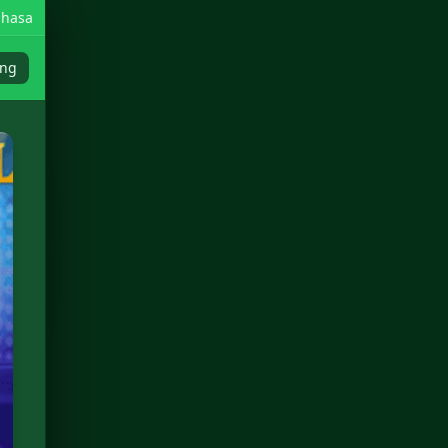
ahasa
ang