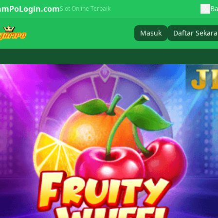
amPoLogin.com
B
Slot Online Terbaik
Masuk
Daftar Sekar