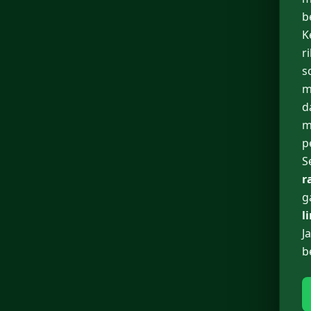
b
K
r
s
m
d
m
p
S
r
g
l
J
b