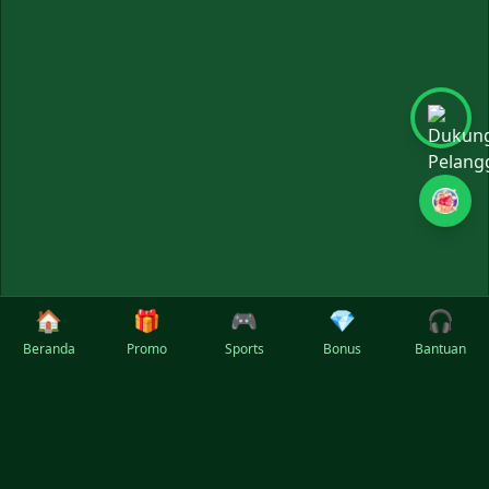
🏠
🎁
🎮
💎
🎧
Beranda
Promo
Sports
Bonus
Bantuan