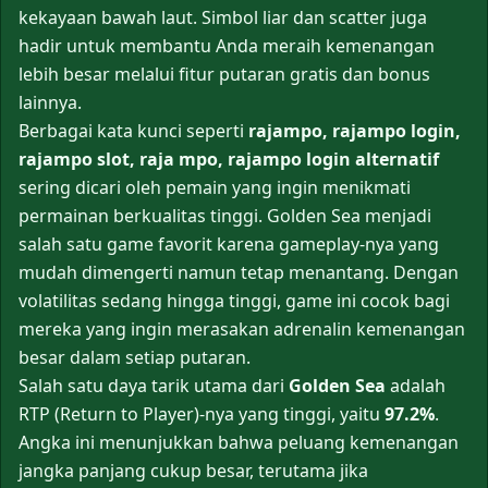
kekayaan bawah laut. Simbol liar dan scatter juga
hadir untuk membantu Anda meraih kemenangan
lebih besar melalui fitur putaran gratis dan bonus
lainnya.
Berbagai kata kunci seperti
rajampo, rajampo login,
rajampo slot, raja mpo, rajampo login alternatif
sering dicari oleh pemain yang ingin menikmati
permainan berkualitas tinggi. Golden Sea menjadi
salah satu game favorit karena gameplay-nya yang
mudah dimengerti namun tetap menantang. Dengan
volatilitas sedang hingga tinggi, game ini cocok bagi
mereka yang ingin merasakan adrenalin kemenangan
besar dalam setiap putaran.
Salah satu daya tarik utama dari
Golden Sea
adalah
RTP (Return to Player)-nya yang tinggi, yaitu
97.2%
.
Angka ini menunjukkan bahwa peluang kemenangan
jangka panjang cukup besar, terutama jika