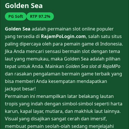
▶
Golden Sea
PG Soft
RTP 97.2%
Golden Sea
adalah permainan slot online populer
yang tersedia di
RajamPoLogin.com
, salah satu situs
paling dipercaya oleh para pemain game di Indonesia.
Jika Anda mencari sensasi bermain slot dengan tema
laut yang memukau, maka Golden Sea adalah pilihan
tepat untuk Anda. Mainkan
Golden Sea slot di RajaMPo
dan rasakan pengalaman bermain game terbaik yang
bisa memberi Anda kesempatan mendapatkan
jackpot besar!
Permainan ini menampilkan latar belakang lautan
tropis yang indah dengan simbol-simbol seperti harta
karun, kapal layar, mutiara, dan makhluk laut lainnya.
Visual yang disajikan sangat cerah dan imersif,
membuat pemain seolah-olah sedang menjelajahi