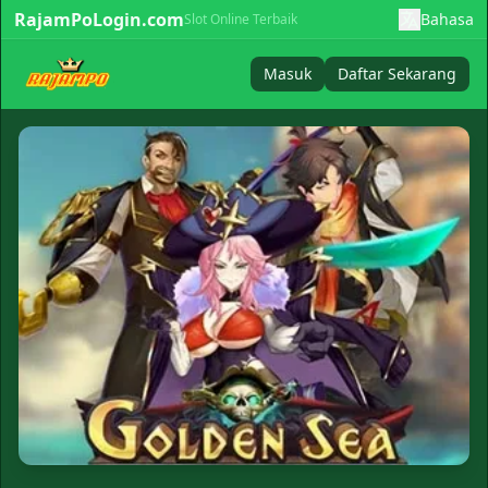
RajamPoLogin.com
Bahasa
Slot Online Terbaik
Masuk
Daftar Sekarang