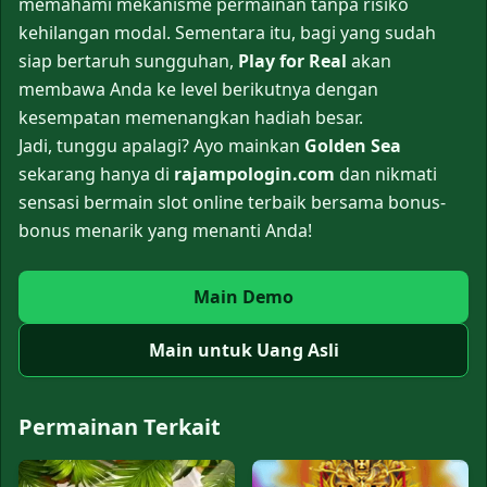
memahami mekanisme permainan tanpa risiko
kehilangan modal. Sementara itu, bagi yang sudah
siap bertaruh sungguhan,
Play for Real
akan
membawa Anda ke level berikutnya dengan
kesempatan memenangkan hadiah besar.
Jadi, tunggu apalagi? Ayo mainkan
Golden Sea
sekarang hanya di
rajampologin.com
dan nikmati
sensasi bermain slot online terbaik bersama bonus-
bonus menarik yang menanti Anda!
Main Demo
Main untuk Uang Asli
Permainan Terkait