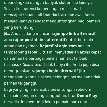
dibandingkan dengan banyak slot online lainnya.
Selain itu, potensi kemenangan maksimal bisa
mencapai ribuan kali lipat dari taruhan awal Anda,
menjadikannya sangat menguntungkan bagi pemain
yang beruntung.
Jika Anda sedang mencari
rajampo link alternatif
atau
rajampo slot link alternatif
untuk bermain
aman dan nyaman,
RajamPoLogin.com
adalah
tempat yang tepat. Situs ini menyediakan akses cepat
dan aman ke berbagai permainan slot terbaik
termasuk
Golden Sea
. Tidak hanya itu, Anda juga bisa
menggunakan
rajampo login alternatif
jika
mengalami kendala akses, sehingga permainan tidak
pernah terganggu.
Bagi yang ingin mencoba peruntungan sebelum
bermain dengan uang sungguhan, fitur
Demo Play
tersedia. Ini memungkinkan pemain baru untuk